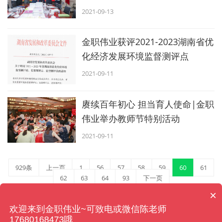
2021-09-13
金职伟业获评2021-2023湖南省优
化经济发展环境监督测评点
2021-09-11
赓续百年初心 担当育人使命|金职
伟业举办教师节特别活动
2021-09-11
929条
上一页
1
56
57
58
59
60
61
62
63
64
93
下一页
×
欢迎来到金职伟业~可致电或微信陈老师
湖南金职伟业现代家庭产业发展有限公司 版权所有
17680168473哦