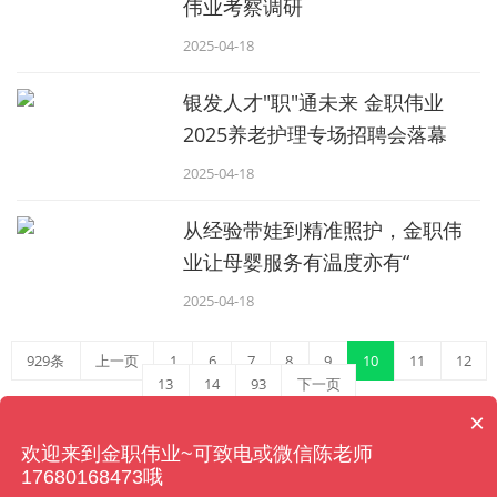
伟业考察调研
2025-04-18
银发人才"职"通未来 金职伟业
2025养老护理专场招聘会落幕
2025-04-18
从经验带娃到精准照护，金职伟
业让母婴服务有温度亦有“
2025-04-18
929条
上一页
1
6
7
8
9
10
11
12
13
14
93
下一页
×
欢迎来到金职伟业~可致电或微信陈老师
湖南金职伟业现代家庭产业发展有限公司 版权所有
17680168473哦
Copyright©2017-2018 www.jzwy123.com All Rights Reserved.